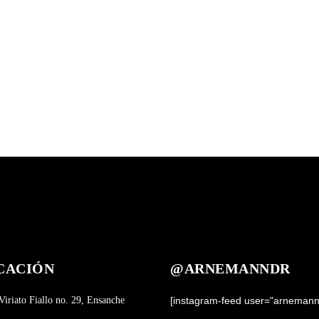
CACIÓN
@ARNEMANNDR
Viriato Fiallo no. 29, Ensanche
[instagram-feed user="arnemann