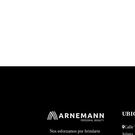
UBI
Calle 
Nos esforzamos por brindarte
Julieta