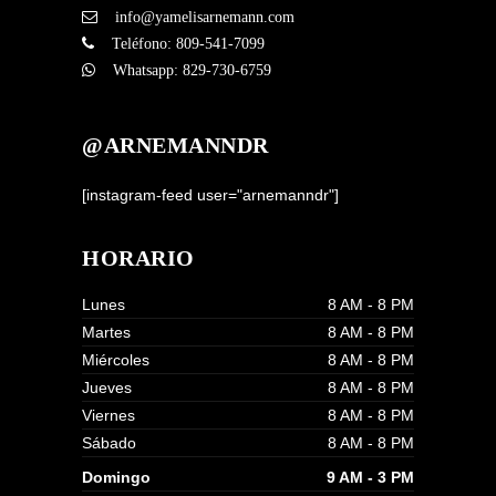
info@yamelisarnemann.com
Teléfono:
809-541-7099
Whatsapp:
829-730-6759
@ARNEMANNDR
[instagram-feed user="arnemanndr"]
HORARIO
Lunes
8 AM - 8 PM
Martes
8 AM - 8 PM
Miércoles
8 AM - 8 PM
Jueves
8 AM - 8 PM
Viernes
8 AM - 8 PM
Sábado
8 AM - 8 PM
Domingo
9 AM - 3 PM