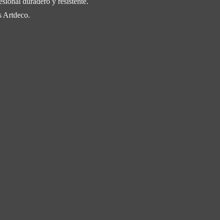
esional duradero y resistente.
s Artdeco.