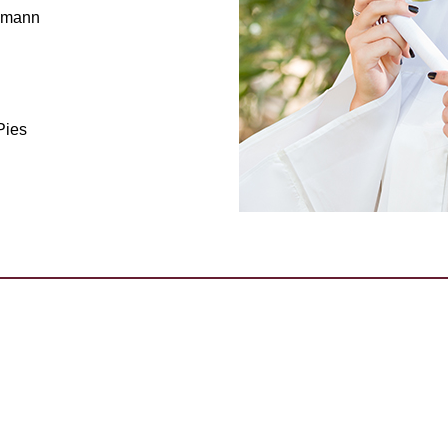
nemann
Pies