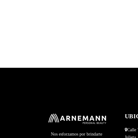
UBI
Calle 
Nos esforzamos por brindarte
Julieta