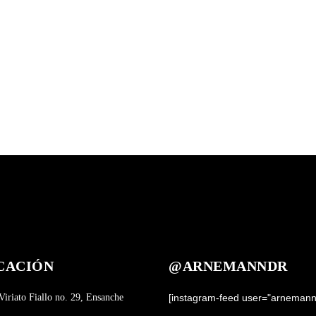
CACIÓN
@ARNEMANNDR
Viriato Fiallo no. 29, Ensanche
[instagram-feed user="arnemann