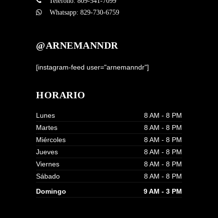
Teléfono:
809-541-7099
Whatsapp:
829-730-6759
@ARNEMANNDR
[instagram-feed user="arnemanndr"]
HORARIO
Lunes
8 AM - 8 PM
Martes
8 AM - 8 PM
Miércoles
8 AM - 8 PM
Jueves
8 AM - 8 PM
Viernes
8 AM - 8 PM
Sábado
8 AM - 8 PM
Domingo
9 AM - 3 PM